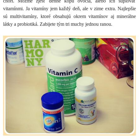
chorí. Môžme zjesť denne kopu ovocia, alebo ich suplovať
vitamínmi. Ja vitamíny jem každý deň, ale v zime extra. Najlepšie
sú multivitamíny, ktoré obsahujú okrem vitamínov aj minerálne
látky a probiotiká. Zabijete tým tri muchy jednou ranou.