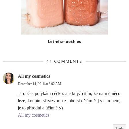
Letné smoothies
11 COMMENTS
All my cosmetics
December 14, 2016 at 8:02 AM
Já občas polykám céčko, ale když cítím, že na mě něco
leze, koupím si zázvor a z toho si dělám čaj s citronem,
je to přírodní a účinné :-)
All my cosmetics
Reply