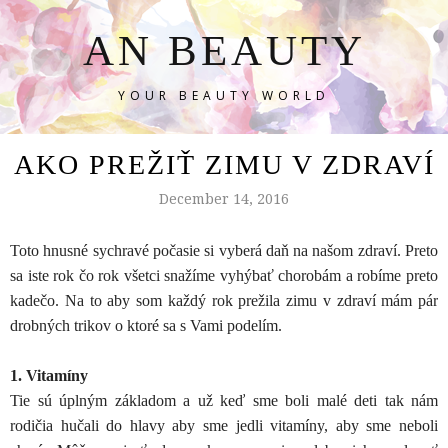
AN BEAUTY
YOUR BEAUTY WORLD
AKO PREŽIŤ ZIMU V ZDRAVÍ
December 14, 2016
Toto hnusné sychravé počasie si vyberá daň na našom zdraví. Preto
sa iste rok čo rok všetci snažíme vyhýbať chorobám a robíme preto
kadečo. Na to aby som každý rok prežila zimu v zdraví mám pár
drobných trikov o ktoré sa s Vami podelím.
1. Vitamíny
Tie sú úplným základom a už keď sme boli malé deti tak nám
rodičia hučali do hlavy aby sme jedli vitamíny, aby sme neboli