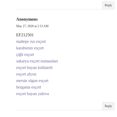
Reply
Anonymous
May 27, 2026 at 2:15 AM
EF212501
maltepe rus esçort
karaburun esçort
çiğli esçort
sakarya esçort numaraları
esçort bayan kırklareli
esçort afyon
mersin olgun esçort
bergama esçort
esçort bayan yalova
Reply