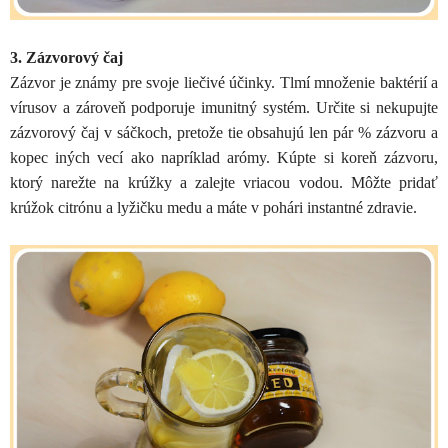
3. Zázvorový čaj
Zázvor je známy pre svoje liečivé účinky. Tlmí množenie baktérií a
vírusov a zároveň podporuje imunitný systém. Určite si nekupujte
zázvorový čaj v sáčkoch, pretože tie obsahujú len pár % zázvoru a
kopec iných vecí ako napríklad arómy. Kúpte si koreň zázvoru,
ktorý narežte na krúžky a zalejte vriacou vodou. Môžte pridať
krúžok citrónu a lyžičku medu a máte v pohári instantné zdravie.