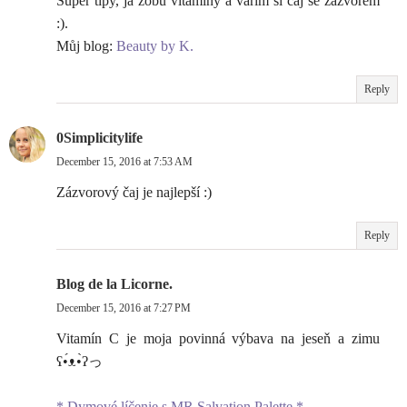
Super tipy, já zobu vitamíny a vařím si čaj se zázvorem
:).
Můj blog:
Beauty by K.
Reply
0Simplicitylife
December 15, 2016 at 7:53 AM
Zázvorový čaj je najlepší :)
Reply
Blog de la Licorne.
December 15, 2016 at 7:27 PM
Vitamín C je moja povinná výbava na jeseň a zimu
ʕ•́ᴥ•̀ʔっ
* Dymové líčenie s MR Salvation Palette *