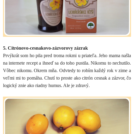
5. Citrónovo-cesnakovo-zázvorovy zázrak
Prvýkrát som ho pila pred troma rokmi u priateľa. Jeho mama našla
na internete recept a ihneď sa do toho pustila. Nikomu to nechutilo.
Vôbec nikomu. Okrem mňa. Odvtedy to robím každý rok v zime a
veľmi mi to pomáha. Chutí to proste ako citrón cesnak a zázvor, čo
logický znie ako riadny humus. Ale je zdravý.