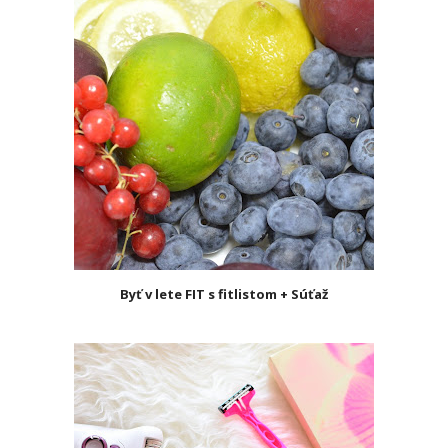
Byť v lete FIT s fitlistom + Súťaž