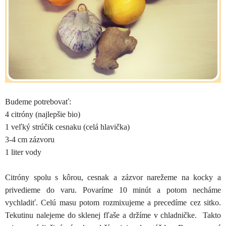
Budeme potrebovať:
4 citróny (najlepšie bio)
1 veľký strúčik cesnaku (celá hlavička)
3-4 cm zázvoru
1 liter vody
Citróny spolu s kôrou, cesnak a zázvor narežeme na kocky a
privedieme do varu. Povaríme 10 minút a potom necháme
vychladiť. Celú masu potom rozmixujeme a precedíme cez sitko.
Tekutinu nalejeme do sklenej fľaše a držíme v chladničke. Takto