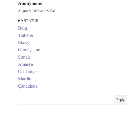
Anonymous
August 5, 2026 at 8:22 PM
6A5237E8
Bolu
Trabzon
Elazığ
Gümüşhane
Şırnak
Amasya
Osmaniye
Mardin
Çanakkale
Reply