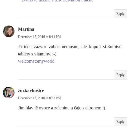
Reply
Martina
December 15, 2016 at 8:11 PM
Já teda zázvor vůbec nemusím, ale kupuji si šumivé
tablety s vitamíny. :-)
welcometomyworld
Reply
zuzkavkostce
December 15, 2016 at 8:57 PM
Jím hlavně ovoce a zeleninu a čaje s citronem :)
Reply