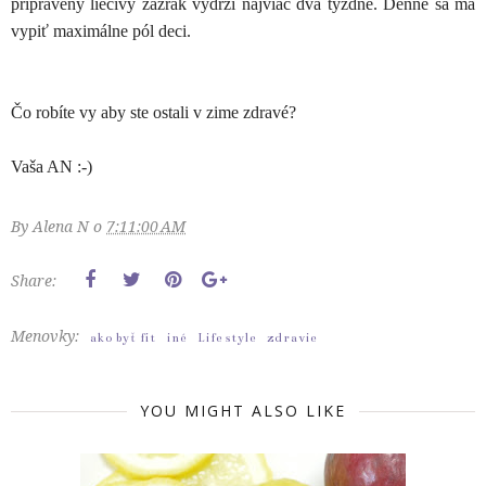
pripravený liečivý zázrak vydrží najviac dva týždne. Denne sa má
vypiť maximálne pól deci.
Čo robíte vy aby ste ostali v zime zdravé?
Vaša AN :-)
By
Alena N
o
7:11:00 AM
Share:
Menovky:
ako byť fit
iné
Life style
zdravie
YOU MIGHT ALSO LIKE