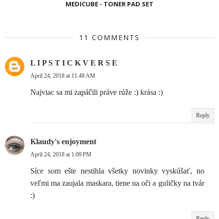
MEDICUBE - TONER PAD SET
11 COMMENTS
L I P S T I C K V E R S E
April 24, 2018 at 11:48 AM
Najviac sa mi zapáčili práve rúže :) krása :)
Reply
Klaudy's enjoyment
April 24, 2018 at 1:09 PM
Síce som ešte nestihla všetky novinky vyskúšať, no
veľmi ma zaujala maskara, tiene na oči a guličky na tvár
:)
Reply