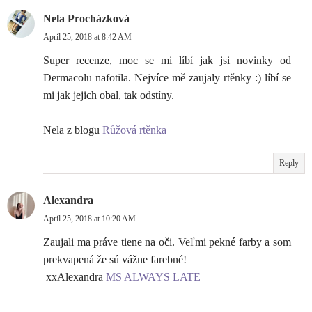
Nela Procházková
April 25, 2018 at 8:42 AM
Super recenze, moc se mi líbí jak jsi novinky od
Dermacolu nafotila. Nejvíce mě zaujaly rtěnky :) líbí se
mi jak jejich obal, tak odstíny.
Nela z blogu
Růžová rtěnka
Reply
Alexandra
April 25, 2018 at 10:20 AM
Zaujali ma práve tiene na oči. Veľmi pekné farby a som
prekvapená že sú vážne farebné!
xxAlexandra
MS ALWAYS LATE