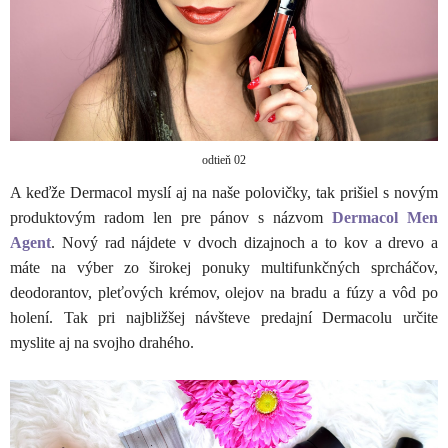
odtieň 02
A keďže Dermacol myslí aj na naše polovičky, tak prišiel s novým
produktovým radom len pre pánov s názvom
Dermacol Men
Agent
. Nový rad nájdete v dvoch dizajnoch a to kov a drevo a
máte na výber zo širokej ponuky multifunkčných sprcháčov,
deodorantov, pleťových krémov, olejov na bradu a fúzy a vôd po
holení. Tak pri najbližšej návšteve predajní Dermacolu určite
myslite aj na svojho drahého.