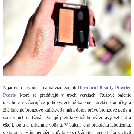
Z jarných noviniek ma najviac zaujali
Dermacol Beauty Powder
Pearls
, ktoré sa predávajú v troch verziách. Ružové balenie
obsahuje rozžiarujúce guličky, zelené balenie korekčné guličky a
žlté balenie bronzové guličky. Ja mám doma práve bronzové perly a
som z nich nadšená. Dodajú pleti taký nádherný zdravý vzhľad a
ešte k tomu aj príjemne voňajú. V balení je aj praktická labutienka,
s ktorou sa Vám nemôže stať, to že sa Vám do nej perlička zachytí