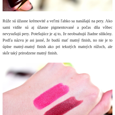
Rúže sú úžasne krémovité a veľmi ľahko sa nanášajú na pery. Ako
sami vidíte sú aj úžasne pigmentované a počas dňa vôbec
nevysušujú pery. Potešujúce je aj to, že neobsahujú žiadne silikóny.
Podľa názvu je asi jasné, že budú mať matný finish, no nie je to
úplne matný-matný finish ako pri tekutých matných rúžoch, ale
skôr taký prirodzene matný finish.