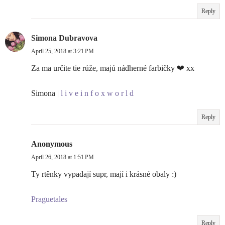
Reply
Simona Dubravova
April 25, 2018 at 3:21 PM
Za ma určite tie rúže, majú nádherné farbičky ❤ xx
Simona |
l i v e i n f o x w o r l d
Reply
Anonymous
April 26, 2018 at 1:51 PM
Ty rtěnky vypadají supr, mají i krásné obaly :)
Praguetales
Reply