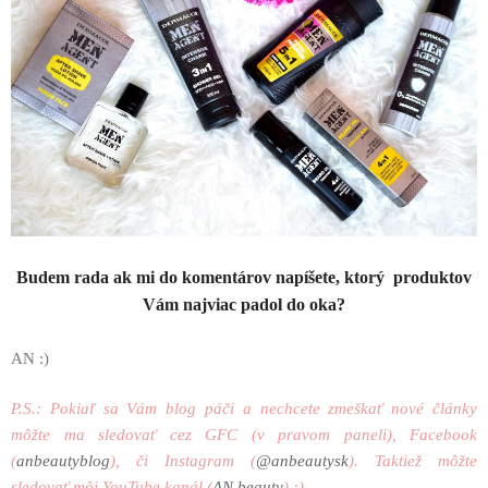
Budem rada ak mi do komentárov napíšete, ktorý produktov
Vám najviac padol do oka?
AN :)
P.S.: Pokiaľ sa Vám blog páči a nechcete zmeškať nové články
môžte ma sledovať cez GFC (v pravom paneli), Facebook
(
anbeautyblog
), či Instagram (
@anbeautysk
). Taktiež môžte
sledovať môj YouTube kanál (
AN beauty
) :)