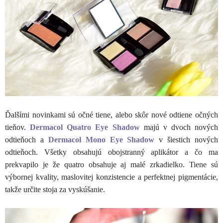
Ďalšími novinkami sú očné tiene, alebo skôr nové odtiene očných
tieňov.
Dermacol Quatro Eye Shadow
majú v dvoch nových
odtieňoch a
Dermacol Mono Eye Shadow
v šiestich nových
odtieňoch. Všetky obsahujú obojstranný aplikátor a čo ma
prekvapilo je že quatro obsahuje aj malé zrkadielko. Tiene sú
výbornej kvality, maslovitej konzistencie a perfektnej pigmentácie,
takže určite stoja za vyskúšanie.