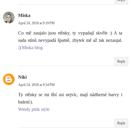
Miska
April 24, 2018 at 9:19 PM
Co mě zaujalo jsou rtěnky, ty vypadají skvěle :) A ta
sada stínů nevypadá špatně, zbytek mě až tak nezaujal.
:)
Miska blog
Reply
Niki
April 24, 2018 at 9:54 PM
Ty rtěnky se mi líbí asi nejvíc, mají nádherné barvy i
balení:).
Windy pink style
Reply