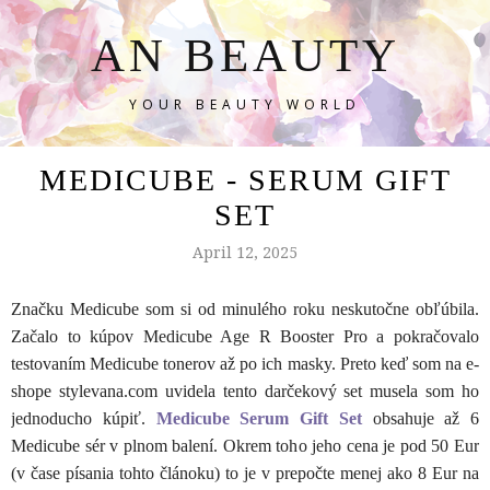
AN BEAUTY
YOUR BEAUTY WORLD
MEDICUBE - SERUM GIFT
SET
April 12, 2025
Značku Medicube som si od minulého roku neskutočne obľúbila.
Začalo to kúpov Medicube Age R Booster Pro a pokračovalo
testovaním Medicube tonerov až po ich masky. Preto keď som na e-
shope stylevana.com uvidela tento darčekový set musela som ho
jednoducho kúpiť.
Medicube Serum Gift Set
obsahuje až 6
Medicube sér v plnom balení. Okrem toho jeho cena je pod 50 Eur
(v čase písania tohto článoku) to je v prepočte menej ako 8 Eur na