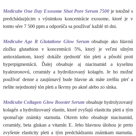
Medicube One Day Exosome Shot Pore Serum 7500
je totožné s
predchádazjúcim s výnimkou koncentrácie exosome, ktoré je v
tomto sére 7 500 ppm a odporúča sa používať každé tri dni.
Medicube Age R Glutatione Glow Serum
obsahuje ako hlavnú
zložku glutathion v koncentrácii 5%, ktorý je veľmi silným
antioxidantom, ktorý dokáže zjednotiť tón pleti a pôsobí proti
hyperpigmentácii. Ďalej obsahuje aj niacinamid a kyselinu
hyaleuronovú, ceramidy a hydrolizovaný kolagén. Je ho možné
používať denne a zaujúmavý bude hlavne ak máte zrelšiu pleť a
riešite nejednotný tón pleti a škvrny po akné alebo zo slnka.
Medicube Collagen Glow Booster Serum
obsahuje hydrolyzovaný
kolagén a hydrolizovaný elastin, ktoré zvyšujú elasticitu pleti a tým
spomaľuje známky starnutia. Okrem toho obsahuje niacinamid,
ceramidy, beta glukan a vitamín E. Jeho hlavnou úlohou je preto
zvyšenie elasticity pleti a tým predchádzaniu známkam starnutia.