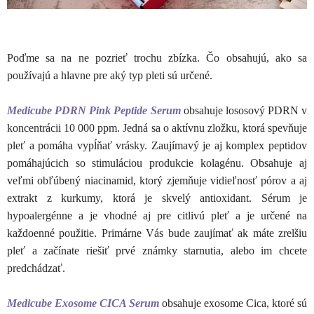
Poďme sa na ne pozrieť trochu zbízka. Čo obsahujú, ako sa
používajú a hlavne pre aký typ pleti sú určené.
Medicube PDRN Pink Peptide Serum
obsahuje lososový PDRN v
koncentrácii 10 000 ppm. Jedná sa o aktívnu zložku, ktorá spevňuje
pleť a pomáha vypĺňať vrásky. Zaujímavý je aj komplex peptidov
pomáhajúcich so stimuláciou produkcie kolagénu. Obsahuje aj
veľmi obľúbený niacinamid, ktorý zjemňuje vidieľnosť pórov a aj
extrakt z kurkumy, ktorá je skvelý antioxidant. Sérum je
hypoalergénne a je vhodné aj pre citlivú pleť a je určené na
každoenné použitie. Primárne Vás bude zaujímať ak máte zrelšiu
pleť a začínate riešiť prvé známky starnutia, alebo im chcete
predchádzať.
Medicube Exosome CICA Serum
obsahuje exosome Cica, ktoré sú