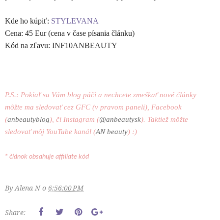
Kde ho kúpiť:
STYLEVANA
Cena: 45 Eur (cena v čase písania článku)
Kód na zľavu: INF10ANBEAUTY
P.S.: Pokiaľ sa Vám blog páči a nechcete zmeškať nové články
môžte ma sledovať cez GFC (v pravom paneli), Facebook
(
anbeautyblog
), či Instagram (
@anbeautysk
). Taktiež môžte
sledovať môj YouTube kanál (
AN beauty
) :)
* článok obsahuje affiliate kód
By
Alena N
o
6:56:00 PM
Share: