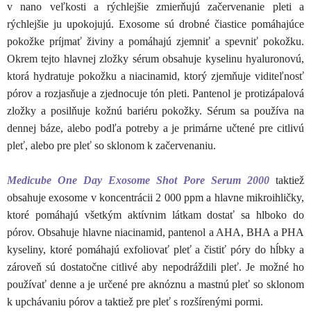
v nano veľkosti a rýchlejšie zmierňujú začervenanie pleti a
rýchlejšie ju upokojujú. Exosome sú drobné čiastice pomáhajúce
pokožke príjmať živiny a pomáhajú zjemniť a spevniť pokožku.
Okrem tejto hlavnej zložky sérum obsahuje kyselinu hyaluronovú,
ktorá hydratuje pokožku a niacinamid, ktorý zjemňuje viditeľnosť
pórov a rozjasňuje a zjednocuje tón pleti. Pantenol je protizápalová
zložky a posilňuje kožnú bariéru pokožky. Sérum sa používa na
dennej báze, alebo podľa potreby a je primárne učtené pre citlivú
pleť, alebo pre pleť so sklonom k začervenaniu.
Medicube One Day Exosome Shot Pore Serum 2000
taktiež
obsahuje exosome v koncentrácii 2 000 ppm a hlavne mikroihličky,
ktoré pomáhajú všetkým aktívnim látkam dostať sa hlboko do
pórov. Obsahuje hlavne niacinamid, pantenol a AHA, BHA a PHA
kyseliny, ktoré pomáhajú exfoliovať pleť a čistiť póry do hĺbky a
zároveň sú dostatočne citlivé aby nepodráždili pleť. Je možné ho
používať denne a je určené pre aknóznu a mastnú pleť so sklonom
k upchávaniu pórov a taktiež pre pleť s rozšírenými pormi.