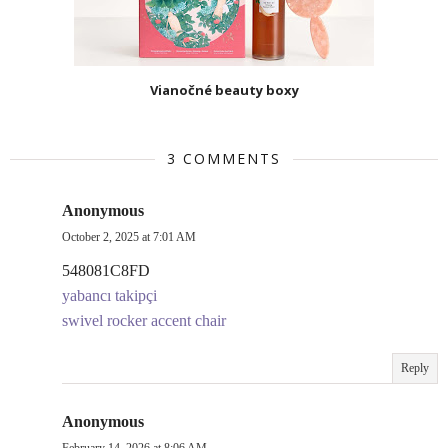
Vianočné beauty boxy
3 COMMENTS
Anonymous
October 2, 2025 at 7:01 AM
548081C8FD
yabancı takipçi
swivel rocker accent chair
Reply
Anonymous