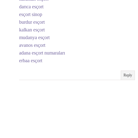
darıca esçort
esçort sinop
burdur esçort
kalkan esçort
mudanya esçort
avanos esçort
adana esçort numaraları
erbaa esçort
Reply