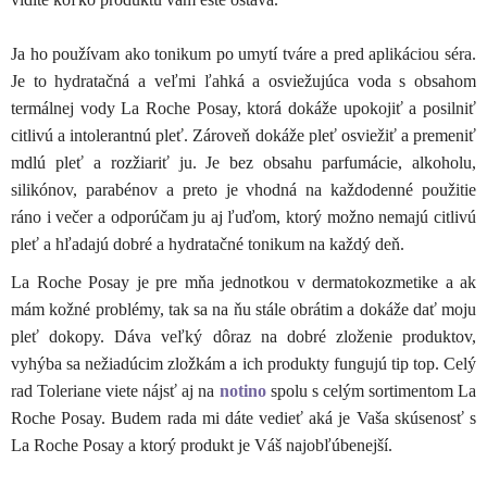
Ja ho používam ako tonikum po umytí tváre a pred aplikáciou séra.
Je to hydratačná a veľmi ľahká a osviežujúca voda s obsahom
termálnej vody La Roche Posay, ktorá dokáže upokojiť a posilniť
citlivú a intolerantnú pleť. Zároveň dokáže pleť osviežiť a premeniť
mdlú pleť a rozžiariť ju. Je bez obsahu parfumácie, alkoholu,
silikónov, parabénov a preto je vhodná na každodenné použitie
ráno i večer a odporúčam ju aj ľuďom, ktorý možno nemajú citlivú
pleť a hľadajú dobré a hydratačné tonikum na každý deň.
La Roche Posay je pre mňa jednotkou v dermatokozmetike a ak
mám kožné problémy, tak sa na ňu stále obrátim a dokáže dať moju
pleť dokopy. Dáva veľký dôraz na dobré zloženie produktov,
vyhýba sa nežiadúcim zložkám a ich produkty fungujú tip top. Celý
rad Toleriane viete nájsť aj na
notino
spolu s celým sortimentom La
Roche Posay. Budem rada mi dáte vedieť aká je Vaša skúsenosť s
La Roche Posay a ktorý produkt je Váš najobľúbenejší.