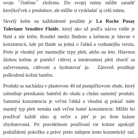
svoju ´´čistému´´ zloženiu. Do svojej rutiny môžte zaradiť
ktorýkoľvek z produktov, ale môžte si vyskladať aj celú rutinu.
Skvelý krém na každodenné použitie je
La Roche Posay
Toleriane Sensitive Fluide
, ktorý ako už podľa názvu vidíte je
fluid a nie krém. Rozdiel medzi fluidom a krémom je hlavne v
konzistencii, kde pri fluide sa jedná o ľahkú a vodnatejšiu verziu.
Preto je vhodný pre mastnejšie typy pleti, alebo na leto. Hlavnou
úlohou krému je pomôcť citlivej a intolerantnej pleti zbaviť sa
začervenania, citlivosti a hydratovať ju. Zároveň posilňuje
poškodenú kožnú bariéru.
Produkt sa nachádza v plastovom 40 ml pumpičkovom obale, ktorý
zabraňuje prenikaniu baktérií do obalu a chráni samotný produkt.
Samotná konzistencia je veľmi ľahká a vhodná aj pokiaľ máte
mastný typ pleti nemáta radi veľmi hutné konzistencie. Môžte ho
používať každé ráno aj večer a pleť je po ňom krásne
zhydratovaná. Pri pravidelnom používaní vie krásne upokojiť
podráždenú pokožku a práve preto milujem tento kozmetický rad.