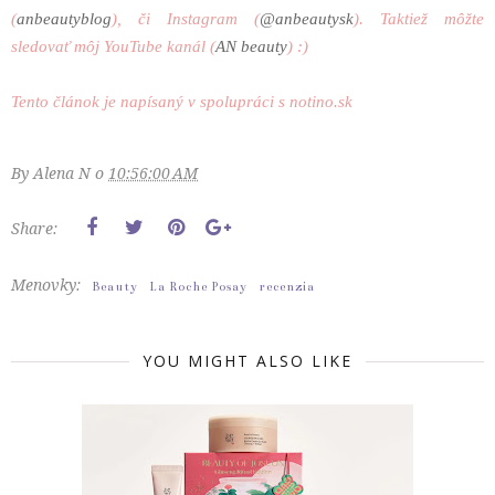
(
anbeautyblog
), či Instagram (
@anbeautysk
). Taktiež môžte
sledovať môj YouTube kanál (
AN beauty
) :)
Tento článok je napísaný v spolupráci s notino.sk
By
Alena N
o
10:56:00 AM
Share:
Menovky:
Beauty
La Roche Posay
recenzia
YOU MIGHT ALSO LIKE