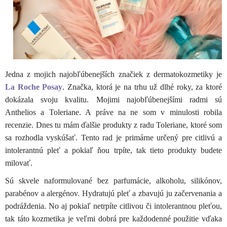
Jedna z mojich najobľúbenejších značiek z dermatokozmetiky je
La Roche Posay
. Značka, ktorá je na trhu už dlhé roky, za ktoré
dokázala svoju kvalitu. Mojimi najobľúbenejšími radmi sú
Anthelios a Toleriane. A práve na ne som v minulosti robila
recenzie. Dnes tu mám ďalšie produkty z radu Toleriane, ktoré som
sa rozhodla vyskúšať. Tento rad je primárne určený pre citlivú a
intolerantnú pleť a pokiaľ ňou trpíte, tak tieto produkty budete
milovať.
Sú skvele naformulované bez parfumácie, alkoholu, silikónov,
parabénov a alergénov. Hydratujú pleť a zbavujú ju začervenania a
podráždenia. No aj pokiaľ netrpíte citlivou či intolerantnou pleťou,
tak táto kozmetika je veľmi dobrá pre každodenné použitie vďaka