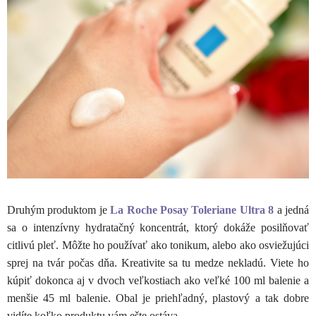
Druhým produktom je
La Roche Posay Toleriane Ultra 8
a jedná
sa o intenzívny hydratačný koncentrát, ktorý dokáže posilňovať
citlivú pleť. Môžte ho používať ako tonikum, alebo ako osviežujúci
sprej na tvár počas dňa. Kreativite sa tu medze nekladú. Viete ho
kúpiť dokonca aj v dvoch veľkostiach ako veľké 100 ml balenie a
menšie 45 ml balenie. Obal je priehľadný, plastový a tak dobre
vidíte koľko produktu vám ešte ostáva.