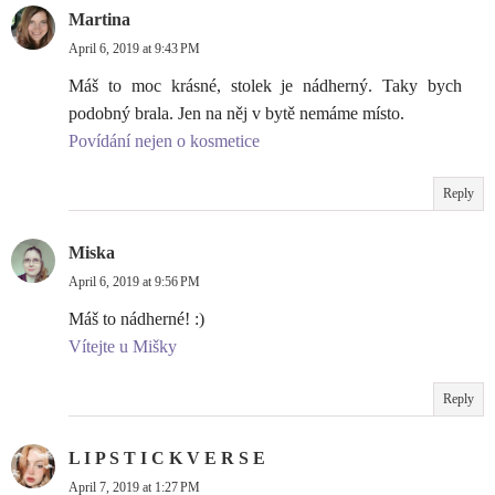
Martina
April 6, 2019 at 9:43 PM
Máš to moc krásné, stolek je nádherný. Taky bych
podobný brala. Jen na něj v bytě nemáme místo.
Povídání nejen o kosmetice
Reply
Miska
April 6, 2019 at 9:56 PM
Máš to nádherné! :)
Vítejte u Mišky
Reply
L I P S T I C K V E R S E
April 7, 2019 at 1:27 PM