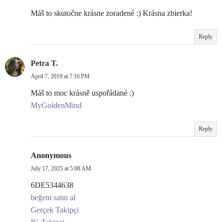
Máš to skutočne krásne zoradené :) Krásna zbierka!
Reply
Petra T.
April 7, 2019 at 7:16 PM
Máš to moc krásně uspořádané :)
MyGoldenMind
Reply
Anonymous
July 17, 2025 at 5:08 AM
6DE5344638
beğeni satın al
Gerçek Takipçi