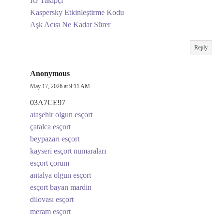
İG Takipçi
Kaspersky Etkinleştirme Kodu
Aşk Acısı Ne Kadar Sürer
Reply
Anonymous
May 17, 2026 at 9:11 AM
03A7CE97
ataşehir olgun esçort
çatalca esçort
beypazarı esçort
kayseri esçort numaraları
esçort çorum
antalya olgun esçort
esçort bayan mardin
dilovası esçort
meram esçort