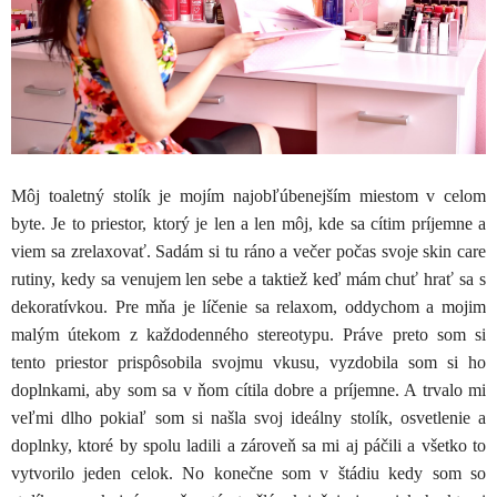
Môj toaletný stolík je mojím najobľúbenejším miestom v celom
byte. Je to priestor, ktorý je len a len môj, kde sa cítim príjemne a
viem sa zrelaxovať. Sadám si tu ráno a večer počas svoje skin care
rutiny, kedy sa venujem len sebe a taktiež keď mám chuť hrať sa s
dekoratívkou. Pre mňa je líčenie sa relaxom, oddychom a mojim
malým útekom z každodenného stereotypu. Práve preto som si
tento priestor prispôsobila svojmu vkusu, vyzdobila som si ho
doplnkami, aby som sa v ňom cítila dobre a príjemne. A trvalo mi
veľmi dlho pokiaľ som si našla svoj ideálny stolík, osvetlenie a
doplnky, ktoré by spolu ladili a zároveň sa mi aj páčili a všetko to
vytvorilo jeden celok. No konečne som v štádiu kedy som so