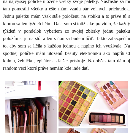
na najvyššej poličke uložené všetky svoje paletky. Našťastie sa mi
tam pomestili všetky a ešte mám vzadu pár voľných priehradok.
Jednu paletku mám však stále položenu na stolíku a to práve tú s
ktorou sa ten týždeň líčim. Dala som si totiž také pravidlo, že každý
týždeň v pondelok vyberiem zo svojej zbierky jednu paletku
položím si ju na stôl a len s ňou sa budem líčiť. Takto zabezpečím
to, aby som sa líčila s každou jednou a naplno ich využívala. Na
spodnej poličke mám uloženú beauty elektroniku ako napríklad
kulmu, žehličku, epilátor a ďalšie prístroje. No občas tam dám aj
random veci ktoré práve nemám kde inde dať.