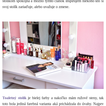
stolíkom spokojná a možno týmto článok inšpirujem niekoho kto si
svoj stolík zariaďuje, alebo uvažuje o zmene.
Toaletný stolík
je bielej farby a nakoľko mám ružové steny, tak
toto bola jediná farebná varianta aká prichádzala do úvahy. Najprv