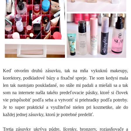
Keď otvorím druhú zásuvku, tak na mňa vykuknú makeupy,
korektory, podkladové bázy a fixačné spreje. Tie som kedysi mala
len tak nastojato poukladané, no stále mi padali a miešali sa a tak
som na internete našla takéto predeľovacie pásiky, ktoré si človek
vie prispôsobiť podľa seba a vytvoriť si priehradky podľa potreby.
Je to super praktické a využiteľné nielen pri kozmetike, ale do
každej jednej zásuvky, ktorú je potrebné predeliť.
Tretia zásuvky ukrýva púdre, lícenky, bronzery, rozjasňovače a