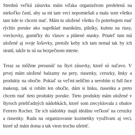
Strednú veľkú zásuvku mám vďaka organizérom predelenú na
niekoľko častí, aby sa mi tam veci nepomiešali a mala som všetko
tam kde to chcem mať. Mám tu uložené všetko čo potrebujem mať
rýchlo poruke ako napríklad manikúru, pilníky, kulmu na riasy,
vreckovky, gumičky do vlasov a plátené masky. Priateľ tam má
uložené aj svoje šošovky, pretože keby ich tam nemal tak by ich
stratil, takže tu sú na bezpečnom mieste.
Teraz sa môžme presunúť na štyri zásuvky, ktoré sú naľavo. V
prvej mám uložené balzamy na pery, riasenky, ceruzky, linky a
produkty na obočie. Pokiaľ sa veľmi nelíčim a nerobím si full face
makeup, tak si robím len obočie, dám si linku, riasenku a preto
chcem mať tieto produkty poruke. Tieto produkty mám uložené v
štyroch priehľadných nádobkách, ktoré som zrecyklovala z obalov
Ferrero Rocher. Tie ich nádobky majú ideálnu veľkosť na ceruzky
a riasenky. Rada na organizovanie kozmetiky využívam aj veci,
ktoré už mám doma a tak viem trochu ušetriť.