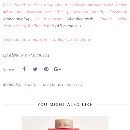
P.S.: Pokiaľ sa Vám blog páči a nechcete zmeškať nové články
môžte ma sledovať cez GFC (v pravom paneli), Facebook
(
anbeautyblog
), či Instagram (
@anbeautysk
). Taktiež môžte
sledovať môj YouTube kanál (
AN beauty
) :)
Tento článok je napísaný v spolupráci s biano.sk
By
Alena N
o
7:39:00 PM
Share:
Menovky:
Beauty
Life style
uskladňovanie
YOU MIGHT ALSO LIKE