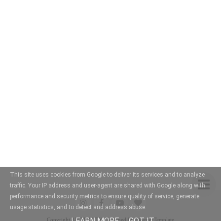
This site uses cookies from Google to deliver its services and to analyze
traffic. Your IP address and user-agent are shared with Google along with
performance and security metrics to ensure quality of service, generate
usage statistics, and to detect and address abuse.
LEARN MORE
GOT IT
Copyright
AN BEAUTY
. Designed by
BloggerTemplate