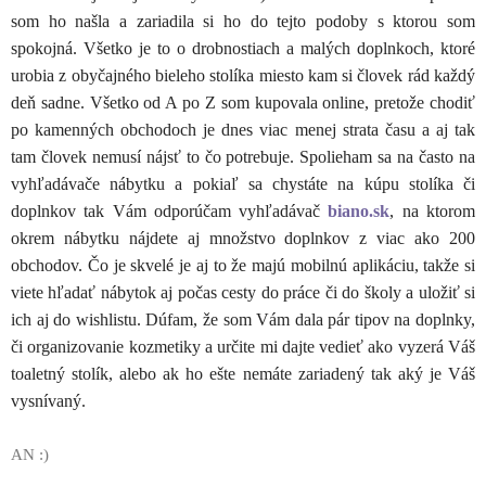
som ho našla a zariadila si ho do tejto podoby s ktorou som
spokojná. Všetko je to o drobnostiach a malých doplnkoch, ktoré
urobia z obyčajného bieleho stolíka miesto kam si človek rád každý
deň sadne. Všetko od A po Z som kupovala online, pretože chodiť
po kamenných obchodoch je dnes viac menej strata času a aj tak
tam človek nemusí nájsť to čo potrebuje. Spolieham sa na často na
vyhľadávače nábytku a pokiaľ sa chystáte na kúpu stolíka či
doplnkov tak Vám odporúčam vyhľadávač
biano.sk
, na ktorom
okrem nábytku nájdete aj množstvo doplnkov z viac ako 200
obchodov. Čo je skvelé je aj to že majú mobilnú aplikáciu, takže si
viete hľadať nábytok aj počas cesty do práce či do školy a uložiť si
ich aj do wishlistu. Dúfam, že som Vám dala pár tipov na doplnky,
či organizovanie kozmetiky a určite mi dajte vedieť ako vyzerá Váš
toaletný stolík, alebo ak ho ešte nemáte zariadený tak aký je Váš
vysnívaný.
AN :)