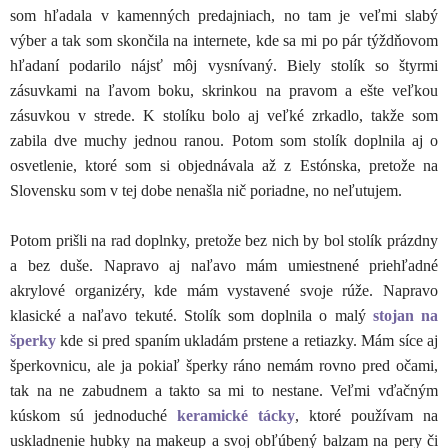
som hľadala v kamenných predajniach, no tam je veľmi slabý
výber a tak som skončila na internete, kde sa mi po pár týždňovom
hľadaní podarilo nájsť môj vysnívaný. Biely stolík so štyrmi
zásuvkami na ľavom boku, skrinkou na pravom a ešte veľkou
zásuvkou v strede. K stolíku bolo aj veľké zrkadlo, takže som
zabila dve muchy jednou ranou. Potom som stolík doplnila aj o
osvetlenie, ktoré som si objednávala až z Estónska, pretože na
Slovensku som v tej dobe nenašla nič poriadne, no neľutujem.
Potom prišli na rad doplnky, pretože bez nich by bol stolík prázdny
a bez duše. Napravo aj naľavo mám umiestnené priehľadné
akrylové organizéry, kde mám vystavené svoje rúže. Napravo
klasické a naľavo tekuté. Stolík som doplnila o malý
stojan na
šperky
kde si pred spaním ukladám prstene a retiazky. Mám síce aj
šperkovnicu, ale ja pokiaľ šperky ráno nemám rovno pred očami,
tak na ne zabudnem a takto sa mi to nestane. Veľmi vďačným
kúskom sú jednoduché
keramické tácky
, ktoré používam na
uskladnenie hubky na makeup a svoj obľúbený balzam na pery či