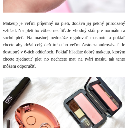
Makeup je veľmi príjemný na pleti, dodáva jej pekný prirodzený
vzhľad. Na pleti ho vôbec necítiť. Je vhodný skôr pre normálnu a
suchú pleť. Na mastnej nedokáže regulovať mastnotu a pokiaľ
chcete aby držal celý deň treba ho veľmi často zapudrovávať. Je
dostupný v 6-tich odtieňoch. Pokiaľ hľadáte dobrý makeup, ktorým
chcete zjednotiť pleť no nechcete mať na tvári masku tak tento
môžem odporučiť.