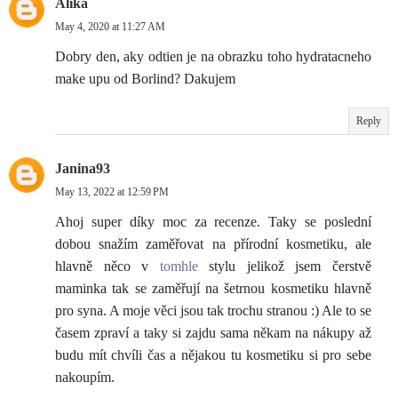
Alika
May 4, 2020 at 11:27 AM
Dobry den, aky odtien je na obrazku toho hydratacneho
make upu od Borlind? Dakujem
Reply
Janina93
May 13, 2022 at 12:59 PM
Ahoj super díky moc za recenze. Taky se poslední
dobou snažím zaměřovat na přírodní kosmetiku, ale
hlavně něco v
tomhle
stylu jelikož jsem čerstvě
maminka tak se zaměřují na šetrnou kosmetiku hlavně
pro syna. A moje věci jsou tak trochu stranou :) Ale to se
časem zpraví a taky si zajdu sama někam na nákupy až
budu mít chvíli čas a nějakou tu kosmetiku si pro sebe
nakoupím.