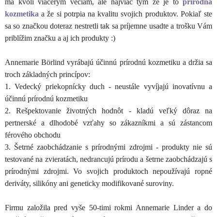
ma kvôli viacerým veciam, ale najviac tým že je to
prírodná
kozmetika
a že si potrpia na kvalitu svojich produktov. Pokiaľ ste
sa so značkou doteraz nestretli tak sa príjemne usadte a trošku Vám
priblížim značku a aj ich produkty :)
Annemarie Börlind vyrábajú účinnú prírodnú kozmetiku a držia sa
troch základných princípov:
1. Vedecký priekopnícky duch - neustále vyvíjajú inovatívnu a
účinnú prírodnú kozmetiku
2. Rešpektovanie životných hodnôt - kladú veľký dôraz na
pertnerské a dlhodobé vzťahy so zákazníkmi a sú zástancom
férového obchodu
3. Šetrné zaobchádzanie s prírodnými zdrojmi - produkty nie sú
testované na zvieratách, nedrancujú prírodu a šetrne zaobchádzajú s
prírodnými zdrojmi. Vo svojich produktoch nepoužívajú ropné
deriváty, silikóny ani geneticky modifikované suroviny.
Firmu založila pred vyše 50-timi rokmi Annemarie Linder a do