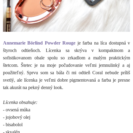
Annemarie Börlind Powder Rouge
je farba na líca dostupná v
štyroch odtieňoch. Lícenka sa skrýva v kompaktnom a
sofistikovanom obale spolu so zrkadlom a malým praktickým
štetcom. Štetec je na moje počudovanie veľmi jemnulinký a aj
použiteľný. Sprvu som sa bála či mi odtieň Coral nebude príliš
svetlý, ale lícenka je veľmi dobre pigmentovaná a farba je presne
tak akurát na pekný denný look.
Lícenka obsahuje:
- ovsená múka
- jojobový olej
- bisabolol
- skvalén