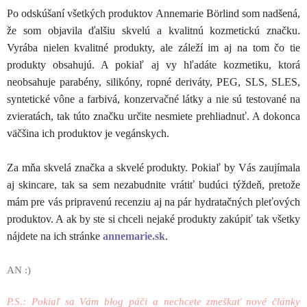
Po odskúšaní všetkých produktov Annemarie Börlind som nadšená,
že som objavila ďalšiu skvelú a kvalitnú kozmetickú značku.
Vyrába nielen kvalitné produkty, ale záleží im aj na tom čo tie
produkty obsahujú. A pokiaľ aj vy hľadáte kozmetiku, ktorá
neobsahuje parabény, silikóny, ropné deriváty, PEG, SLS, SLES,
syntetické vône a farbivá, konzervačné látky a nie sú testované na
zvieratách, tak túto značku určite nesmiete prehliadnuť. A dokonca
väčšina ich produktov je vegánskych.
Za mňa skvelá značka a skvelé produkty. Pokiaľ by Vás zaujímala
aj skincare, tak sa sem nezabudnite vrátiť budúci týždeň, pretože
mám pre vás pripravenú recenziu aj na pár hydratačných pleťových
produktov. A ak by ste si chceli nejaké produkty zakúpiť tak všetky
nájdete na ich stránke
annemarie.sk
.
AN :)
P.S.: Pokiaľ sa Vám blog páči a nechcete zmeškať nové články