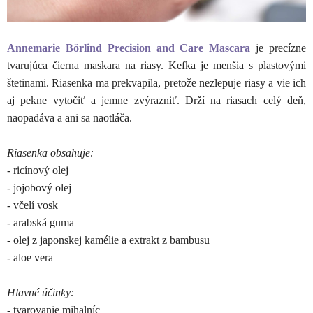
Annemarie Börlind Precision and Care Mascara
je precízne
tvarujúca čierna maskara na riasy. Kefka je menšia s plastovými
štetinami. Riasenka ma prekvapila, pretože nezlepuje riasy a vie ich
aj pekne vytočiť a jemne zvýrazniť. Drží na riasach celý deň,
naopadáva a ani sa naotláča.
Riasenka obsahuje:
- ricínový olej
- jojobový olej
- včelí vosk
- arabská guma
- olej z japonskej kamélie a extrakt z bambusu
- aloe vera
Hlavné účinky:
- tvarovanie mihalníc