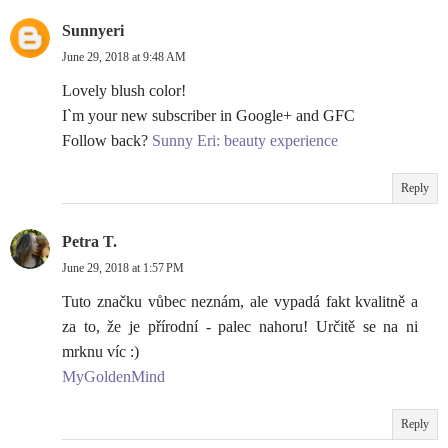
Sunnyeri
June 29, 2018 at 9:48 AM
Lovely blush color!
I`m your new subscriber in Google+ and GFC
Follow back?
Sunny Eri: beauty experience
Reply
Petra T.
June 29, 2018 at 1:57 PM
Tuto značku vůbec neznám, ale vypadá fakt kvalitně a
za to, že je přírodní - palec nahoru! Určitě se na ni
mrknu víc :)
MyGoldenMind
Reply