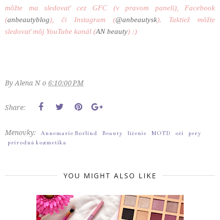
môžte ma sledovať cez GFC (v pravom paneli), Facebook
(
anbeautyblog
), či Instagram (
@anbeautysk
). Taktiež môžte
sledovať môj YouTube kanál (
AN beauty
) :)
By
Alena N
o
6:10:00 PM
Share:
Menovky:
Annemarie Borlind
Beauty
líčenie
MOTD
oči
pery
prírodná kozmetika
YOU MIGHT ALSO LIKE