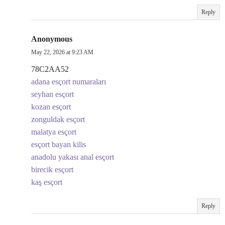
Reply
Anonymous
May 22, 2026 at 9:23 AM
78C2AA52
adana esçort numaraları
seyhan esçort
kozan esçort
zonguldak esçort
malatya esçort
esçort bayan kilis
anadolu yakası anal esçort
birecik esçort
kaş esçort
Reply