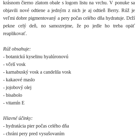
krásnom čierno zlatom obale s logom listu na vrchu. V ponuke sa
objavili nové odtiene a jedným z nich je aj odtieň Berry. Rúž je
veľmi dobre pigmentovaný a pery počas celého dňa hydratuje. Drží
pekne celý deň, no samozrejme, že po jedle ho treba opäť
reaplikovať.
Rúž obsahuje:
- botanickú kyselinu hyalúronovú
- včelí vosk
- karnabuský vosk a candelila vosk
- kakaové maslo
- jojobový olej
- bisabolo
- vitamín E
Hlavné účinky:
- hydratácia pier počas celého dňa
- chráni pery pred vysušovaním