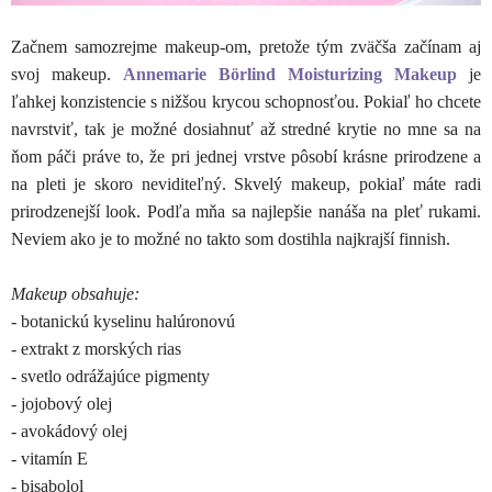
Začnem samozrejme makeup-om, pretože tým zväčša začínam aj
svoj makeup.
Annemarie Börlind Moisturizing Makeup
je
ľahkej konzistencie s nižšou krycou schopnosťou. Pokiaľ ho chcete
navrstviť, tak je možné dosiahnuť až stredné krytie no mne sa na
ňom páči práve to, že pri jednej vrstve pôsobí krásne prirodzene a
na pleti je skoro neviditeľný. Skvelý makeup, pokiaľ máte radi
prirodzenejší look. Podľa mňa sa najlepšie nanáša na pleť rukami.
Neviem ako je to možné no takto som dostihla najkrajší finnish.
Makeup obsahuje:
- botanickú kyselinu halúronovú
- extrakt z morských rias
- svetlo odrážajúce pigmenty
- jojobový olej
- avokádový olej
- vitamín E
- bisabolol