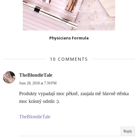
Physicians Formula
10 COMMENTS
TheBlondieTale
June 28, 2018 at 7:59 PM
Produkty vypadají moc pěkně, zaujala mě hlavně rtěnka
moc krásný odstín :).
TheBlondieTale
Reply