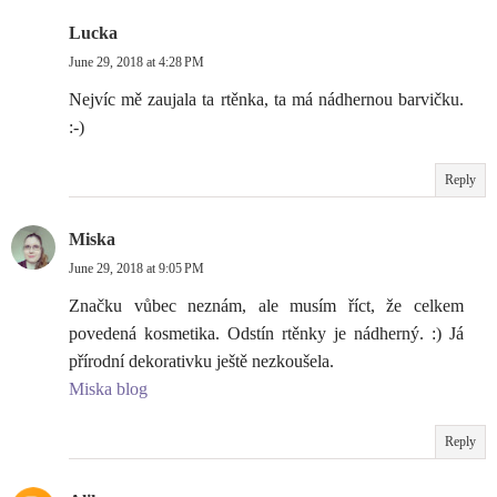
Lucka
June 29, 2018 at 4:28 PM
Nejvíc mě zaujala ta rtěnka, ta má nádhernou barvičku.
:-)
Reply
Miska
June 29, 2018 at 9:05 PM
Značku vůbec neznám, ale musím říct, že celkem
povedená kosmetika. Odstín rtěnky je nádherný. :) Já
přírodní dekorativku ještě nezkoušela.
Miska blog
Reply