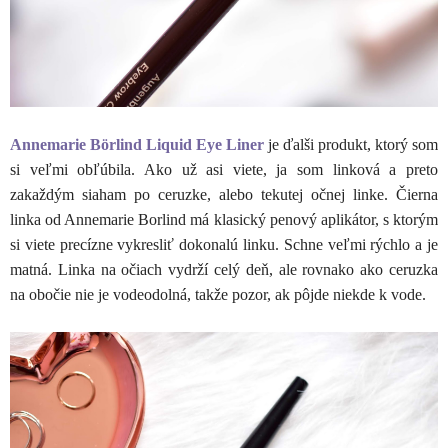
Annemarie Börlind Liquid Eye Liner
je ďalši produkt, ktorý som
si veľmi obľúbila. Ako už asi viete, ja som linková a preto
zakaždým siaham po ceruzke, alebo tekutej očnej linke. Čierna
linka od Annemarie Borlind má klasický penový aplikátor, s ktorým
si viete precízne vykresliť dokonalú linku. Schne veľmi rýchlo a je
matná. Linka na očiach vydrží celý deň, ale rovnako ako ceruzka
na obočie nie je vodeodolná, takže pozor, ak pôjde niekde k vode.