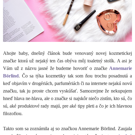
Ahojte baby, dnešný článok bude venovaný novej kozmetickej
značke ktorá už nejaký ten čas obýva môj toaletný stolík. A asi je
Vám už z názvu jasné že budeme hovoriť o značke
Annemarie
Börlind
. Čo sa týka kozmetiky tak som ňou trochu posadnutá a
keď objavím v drogériách, parfumériách či na internete nejakú novú
značku, tak ju proste chcem vyskúšať. Samozrejme že nekupujem
hneď hlava ne-hlava, ale o značke si najskôr niečo zistím, kto sú, čo
sú, aké produktové rady majú, pre aké tipy pleti a čo je ich hlavnou
filozofiou.
Takto som sa zoznámila aj so značkou Annemarie Börlind. Zaujala