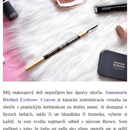
Môj makeupový deň neprežijem bez úpravy obočia.
Annemarie
Börlind Eyebrow Crayon
je klasická zastruhávacia ceruzka na
obočie s praktickým hrebienkom na druhej strane. Je dostupná v
štyroch farbách, takže či ste blondínka či brunetka, vyberie si
každý. Ja som zvolila najtmavší odtieň s názvom Brown. Som
nadšená z toho, že farba mi sadla ako uliata, pretože nie je príliš