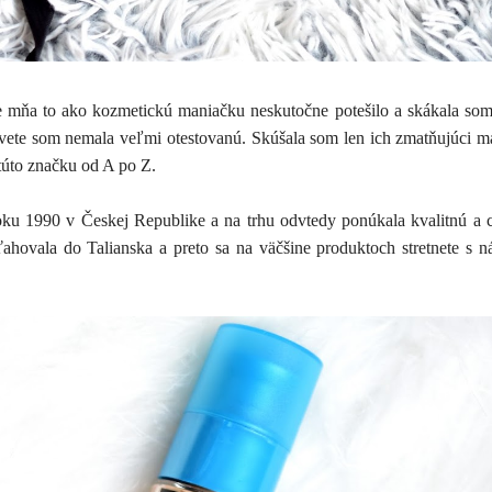
že mňa to ako kozmetickú maniačku neskutočne potešilo a skákala so
Salvete som nemala veľmi otestovanú. Skúšala som len ich zmatňujúci 
 túto značku od A po Z.
oku 1990 v Českej Republike a na trhu odvtedy ponúkala kvalitnú a
hovala do Talianska a preto sa na väčšine produktoch stretnete s 