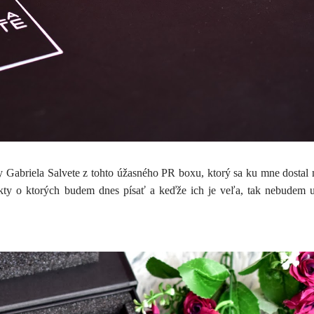
y Gabriela Salvete z tohto úžasného PR boxu, ktorý sa ku mne dostal
ukty o ktorých budem dnes písať a keďže ich je veľa, tak nebudem 