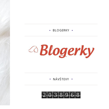
BLOGERKY
NÁVŠTEVY
2
0
3
8
9
6
8