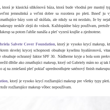
, ktorá je klasická silikónová báza, ktorá bude vhodná pre mastný typ
veľmi jemnulinká a veľmi dobre sa rozotiera po pleti. Ihneď ju vy
matňujúce bázy som už skúšala, ale nikdy sa mi nezdalo, že by neja
 makeupy neskôr zlejú do vrások. Každopádne bázy používam, pretož
akeup sa potom ľahšie nanáša a pleť vyzerá krajšie a zjednotene.
briela Salvete Cover Foundation
, ktorý je vysoko krycí makeup, k
krem skvelej krycej schopnosti obsahuje kyselinu hyalúronovú, vit
etože obsahuje ochranný faktor SPF 30. Nádherne kryje a bola som prek
neprežil dlhšie ako zmatňujúci makeup, ktorý od Gabriely mám no aj tak
o aj na zmiešanú pleť pokiaľ uprednostňujete saténový finish makeupu
ation
, ktorý je vysoko krycí rozžiarujúci makeup pre všetky typy pleti
retože rozžiarujúce makeup vôbec nepoužívam.