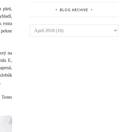
 pleti,
BLOG ARCHIVE
hladí,
k extra
e pekne
torý na
amín E,
vapená,
 klobúk
.
. Tento