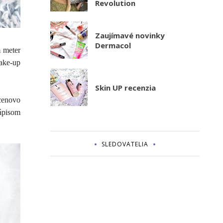
Revolution
Zaujímavé novinky
Dermacol
m meter
make-up
Skin UP recenzia
 cenovo
nápisom
SLEDOVATELIA