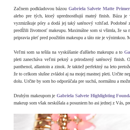
Začnem podkladovou bázou
Gabriela Salvete Matte Primer
alebo pre tých, ktorý uprednostňujú matný finish. Báza je 
vyzmizíkuje póry a dodá jej taký saténový vzhľad. Podobné z
predĺžili životnosť makeupu. Maximálne som si všimla, že sa
pripravia pleť pred použitím makeupu a táto nie je výnimkou. M
Veľmi som sa tešila na vyskúšanie ďalšieho makeupu a to
Ga
pleti zanecháva veľmi pekný a prirodzený saténový finish. O
panthenol, allantoin a zinok. Je taktiež perfektný na leto pr
že to celkom slušne zvládol aj na mojej mastnej pleti. Určite 
dolu. Určite by som ho odporúčala pre suchú, normálnu a možn
Druhým makeupom je
Gabriela Salvete Highlighting Found
makeup som však neskúšala a posuniem ho asi jednej z Vás, p