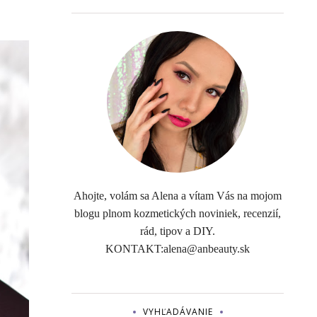
Ahojte, volám sa Alena a vítam Vás na mojom
blogu plnom kozmetických noviniek, recenzií,
rád, tipov a DIY.
KONTAKT:alena@anbeauty.sk
VYHĽADÁVANIE