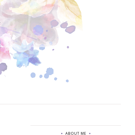
Y
ABOUT ME