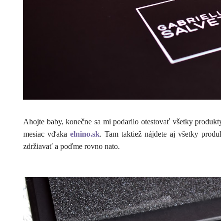
Ahojte baby, konečne sa mi podarilo otestovať všetky produkt
mesiac vďaka
elnino.sk
. Tam taktiež nájdete aj všetky prod
zdržiavať a poďme rovno nato.