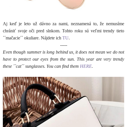
Aj keď je leto už dávno za nami, neznamená to, že nemusíme
chrániť svoje oči pred slnkom. Tohto roku sú veľmi trendy tieto
´´mačacie´´ okuliare. Nájdete ich
TU
.
-----
Even though summer is long behind us, it does not mean we do not
have to protect our eyes from the sun. This year are very trendy
these ´´cat´´ sunglasses. You can find them
HERE
.