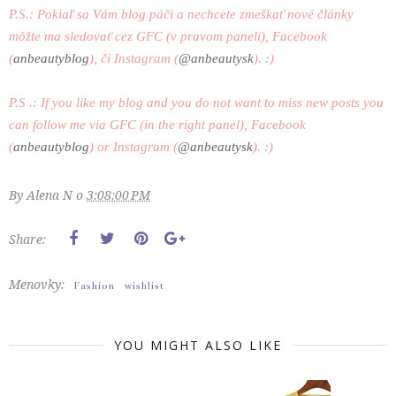
P.S.: Pokiaľ sa Vám blog páči a nechcete zmeškať nové články
môžte ma sledovať cez GFC (v pravom paneli), Facebook
(
anbeautyblog
), či Instagram (
@anbeautysk
). :)
P.S .: If you like my blog and you do not want to miss new posts you
can follow me via GFC (in the right panel), Facebook
(
anbeautyblog
) or Instagram (
@anbeautysk
). :)
By
Alena N
o
3:08:00 PM
Share:
Menovky:
Fashion
wishlist
YOU MIGHT ALSO LIKE