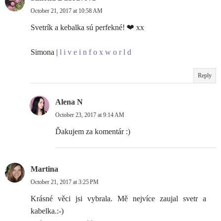
October 21, 2017 at 10:58 AM
Svetrík a kebalka sú perfekné! ❤ xx
Simona |
l i v e i n f o x w o r l d
Reply
Alena N
October 23, 2017 at 9:14 AM
Ďakujem za komentár :)
Martina
October 21, 2017 at 3:25 PM
Krásné věci jsi vybrala. Mě nejvíce zaujal svetr a
kabelka.:-)