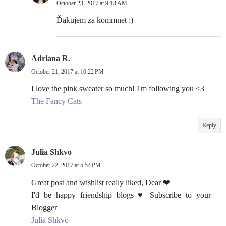
October 23, 2017 at 9:18 AM
Ďakujem za kommnet :)
Adriana R.
October 21, 2017 at 10:22 PM
I love the pink sweater so much! I'm following you <3
The Fancy Cats
Reply
Julia Shkvo
October 22, 2017 at 5:54 PM
Great post and wishlist really liked, Dear ❤
I'd be happy friendship blogs ♥ Subscribe to your
Blogger
Julia Shkvo