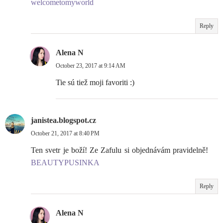
welcometomyworld
Reply
Alena N
October 23, 2017 at 9:14 AM
Tie sú tiež moji favoriti :)
janistea.blogspot.cz
October 21, 2017 at 8:40 PM
Ten svetr je boží! Ze Zafulu si objednávám pravidelně!
BEAUTYPUSINKA
Reply
Alena N