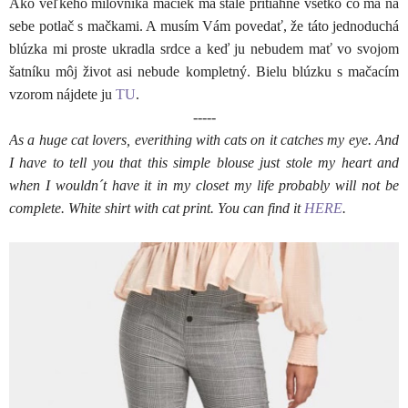
Ako veľkého milovníka mačiek ma stále pritiahne všetko čo má na
sebe potlač s mačkami. A musím Vám povedať, že táto jednoduchá
blúzka mi proste ukradla srdce a keď ju nebudem mať vo svojom
šatníku môj život asi nebude kompletný. Bielu blúzku s mačacím
vzorom nájdete ju
TU
.
-----
As a huge cat lovers, everithing with cats on it catches my eye. And
I have to tell you that this simple blouse just stole my heart and
when I wouldn´t have it in my closet my life probably will not be
complete. White shirt with cat print. You can find it
HERE
.