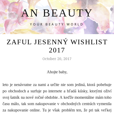
AN BEAUTY
YOUR BEAUTY WORLD
ZAFUL JESENNÝ WISHLIST
2017
October 20, 2017
Ahojte baby,
leto je nenávratne za nami a určite nie som jediná, ktorá pobehuje
po obchodoch a surfuje po internete a hľadá kúsky, ktorými oživí
svoj šatník na nové ročné obdobie. A keďže momentálne mám toho
času málo, tak som nakupovanie v obchodných centrách vymenila
za nakupovanie online. Tu je však problém ten, že pri tak veľkej