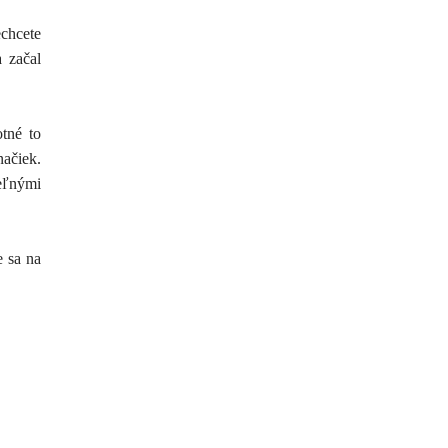
echcete
a začal
otné to
načiek.
teľnými
e sa na