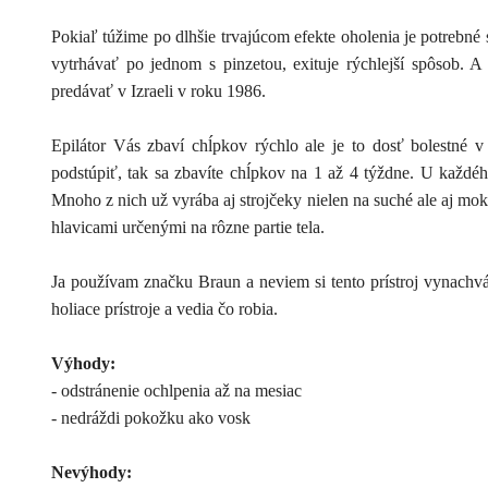
Pokiaľ túžime po dlhšie trvajúcom efekte oholenia je potrebné
vytrhávať po jednom s pinzetou, exituje rýchlejší spôsob. A
predávať v Izraeli v roku 1986.
Epilátor Vás zbaví chĺpkov rýchlo ale je to dosť bolestné v
podstúpiť, tak sa zbavíte chĺpkov na 1 až 4 týždne. U každé
Mnoho z nich už vyrába aj strojčeky nielen na suché ale aj mok
hlavicami určenými na rôzne partie tela.
Ja používam značku Braun a neviem si tento prístroj vynachvál
holiace prístroje a vedia čo robia.
Výhody:
- odstránenie ochlpenia až na mesiac
- nedráždi pokožku ako vosk
Nevýhody: