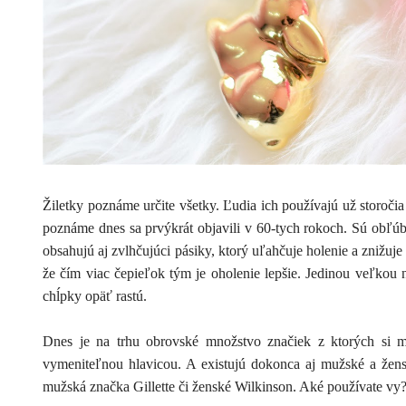
Žiletky poznáme určite všetky. Ľudia ich používajú už storoč
poznáme dnes sa prvýkrát objavili v 60-tych rokoch. Sú obľú
obsahujú aj zvlhčujúci pásiky, ktorý uľahčuje holenie a znižuje
že čím viac čepieľok tým je oholenie lepšie. Jedinou veľkou
chĺpky opäť rastú.
Dnes je na trhu obrovské množstvo značiek z ktorých si 
vymeniteľnou hlavicou. A existujú dokonca aj mužské a žensk
mužská značka Gillette či ženské Wilkinson. Aké používate vy