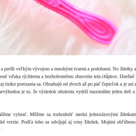
ia a prešli veľkým vývojom a mnohými tvarmi a podobami. No žiletky 
bené vďaka rýchlemu a bezbolestnému zbaveniu tela chĺpkov. Dnešné 
 aj riziko porezania sa. Obsahujú od dvoch až po päť čepieľok a je asi 
 nevýhodou je to, že výsledok oholenia vydrží maximálne jeden deň 
môžme vybrať. Môžme sa rozhodnúť medzi jednorázovými žiletkami
é verzie. Podľa toho sa odvíjajú aj ceny žiletiek. Mojimi obľúben
?