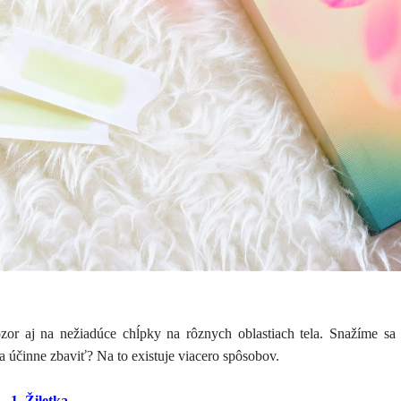
zor aj na nežiadúce chĺpky na rôznych oblastiach tela. Snažíme sa 
eda účinne zbaviť? Na to existuje viacero spôsobov.
1. Žiletka