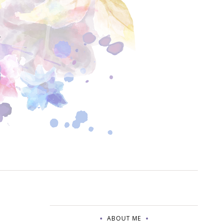
Y
ABOUT ME