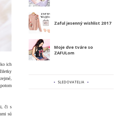
Zaful jesenný wishlist 2017
Moje dve tváre so
ZAFULom
ako ich
žiletky
zrejmé,
SLEDOVATELIA
a potom
, či s
cami sú