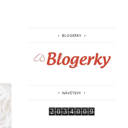
BLOGERKY
NÁVŠTEVY
2
0
3
4
0
0
9