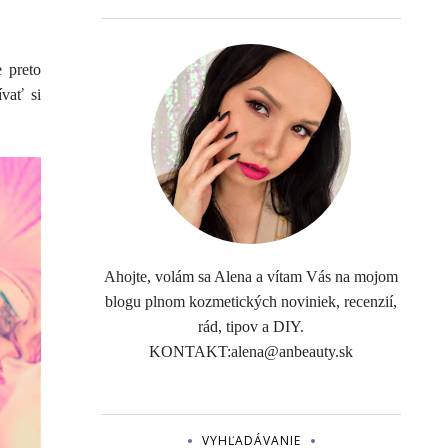
e preto
ívať si
Ahojte, volám sa Alena a vítam Vás na mojom
blogu plnom kozmetických noviniek, recenzií,
rád, tipov a DIY.
KONTAKT:alena@anbeauty.sk
VYHĽADÁVANIE