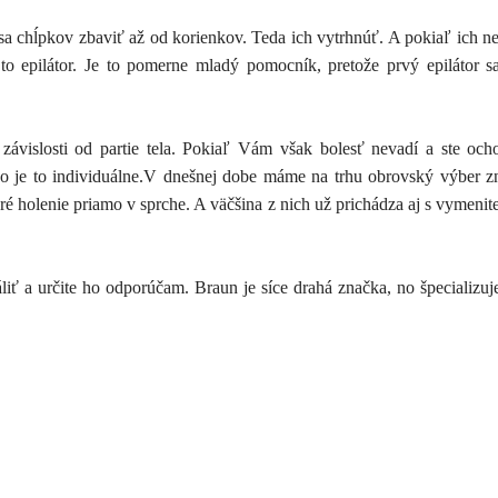
 sa chĺpkov zbaviť až od korienkov. Teda ich vytrhnúť. A pokiaľ ich n
 to epilátor. Je to pomerne mladý pomocník, pretože prvý epilátor s
 závislosti od partie tela. Pokiaľ Vám však bolesť nevadí a ste och
ho je to individuálne.V dnešnej dobe máme na trhu obrovský výber z
ré holenie priamo v sprche. A väčšina z nich už prichádza aj s vymeni
iť a určite ho odporúčam. Braun je síce drahá značka, no špecializuj