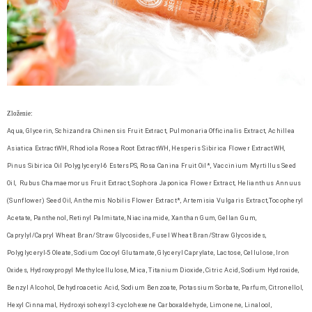
Zloženie:
Aqua, Glycerin, Schizandra Chinensis Fruit Extract, Pulmonaria Officinalis Extract, Achillea
Asiatica ExtractWH, Rhodiola Rosea Root ExtractWH, Hesperis Sibirica Flower ExtractWH,
Pinus Sibirica Oil Polyglyceryl-6 EstersPS, Rosa Canina Fruit Oil*, Vaccinium Myrtillus Seed
Oil, Rubus Chamaemorus Fruit Extract, Sophora Japonica Flower Extract, Helianthus Annuus
(Sunflower) Seed Oil, Anthemis Nobilis Flower Extract*, Artemisia Vulgaris Extract,Tocopheryl
Acetate, Panthenol, Retinyl Palmitate, Niacinamide, Xanthan Gum, Gellan Gum,
Caprylyl/Capryl Wheat Bran/Straw Glycosides, Fusel Wheat Bran/Straw Glycosides,
Polyglyceryl-5 Oleate, Sodium Cocoyl Glutamate, Glyceryl Caprylate, Lactose, Cellulose, Iron
Oxides, Hydroxypropyl Methylcellulose, Mica, Titanium Dioxide, Citric Acid, Sodium Hydroxide,
Benzyl Alcohol, Dehydroacetic Acid, Sodium Benzoate, Potassium Sorbate, Parfum, Citronellol,
Hexyl Cinnamal, Hydroxyisohexyl 3-cyclohexene Carboxaldehyde, Limonene, Linalool,