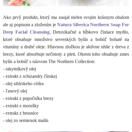
Ako prvý produkt, ktorý ma zaujal nielen svojim krásnym obalom
ale aj popisom a zložením je
Natura Siberica Northern Soap For
Deep Facial Cleansing
. Detoxikačné a hĺbkovo čistiace mydlo,
ktoré obsahuje množstvo severských bylín a bobúľ bohaté na
vitamíny a drahé oleje. Hlavnou zložkou je aktívne uhlie z dreva z
brezy, ktoré absorbuje nečistoty z pleti. Okrem toho obsahuje zmes
bylín a bobúľ s názvom The Northern Collection:
- rakytníkový olej
- extrakt z schizandry čínskej
- olej sibírskeho cédra
- ľanový olej
- extrakt z pupočníka brezy
- extrakt z morušky
- extrakt z brusnice
- olej zo semienok malín