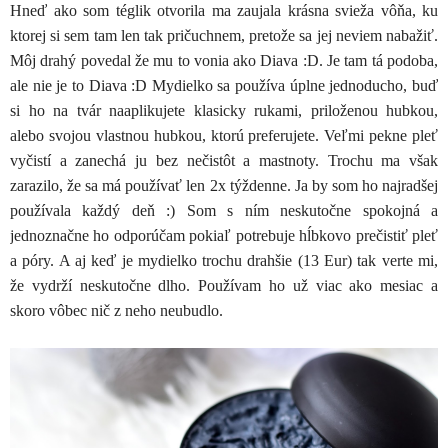
Hneď ako som téglik otvorila ma zaujala krásna svieža vôňa, ku
ktorej si sem tam len tak pričuchnem, pretože sa jej neviem nabažiť.
Môj drahý povedal že mu to vonia ako Diava :D. Je tam tá podoba,
ale nie je to Diava :D Mydielko sa používa úplne jednoducho, buď
si ho na tvár naaplikujete klasicky rukami, priloženou hubkou,
alebo svojou vlastnou hubkou, ktorú preferujete. Veľmi pekne pleť
vyčistí a zanechá ju bez nečistôt a mastnoty. Trochu ma však
zarazilo, že sa má používať len 2x týždenne. Ja by som ho najradšej
používala každý deň :) Som s ním neskutočne spokojná a
jednoznačne ho odporúčam pokiaľ potrebuje hĺbkovo prečistiť pleť
a póry. A aj keď je mydielko trochu drahšie (13 Eur) tak verte mi,
že vydrží neskutočne dlho. Používam ho už viac ako mesiac a
skoro vôbec nič z neho neubudlo.