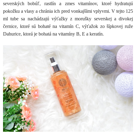
severských bobúľ, rastlín a zmes vitamínov, ktoré hydratujú
pokožku a vlasy a chránia ich pred vonkajšími vplyvmi. V tejto 125
ml tube sa nachádzajú výťažky z morušky severskej a divokej
černice, ktoré sú bohaté na vitamín C, výťažok zo šípkovej ruže
Dahurice, ktorá je bohatá na vitamíny B, E a keratín.