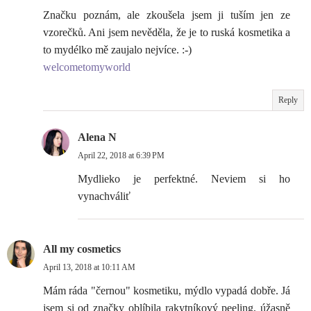
Značku poznám, ale zkoušela jsem ji tuším jen ze
vzorečků. Ani jsem nevěděla, že je to ruská kosmetika a
to mydélko mě zaujalo nejvíce. :-)
welcometomyworld
Reply
Alena N
April 22, 2018 at 6:39 PM
Mydlieko je perfektné. Neviem si ho
vynachváliť
All my cosmetics
April 13, 2018 at 10:11 AM
Mám ráda "černou" kosmetiku, mýdlo vypadá dobře. Já
jsem si od značky oblíbila rakytníkový peeling, úžasně