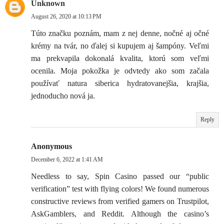
Unknown
August 26, 2020 at 10:13 PM
Túto značku poznám, mam z nej denne, nočné aj očné
krémy na tvár, no ďalej si kupujem aj šampóny. Veľmi
ma prekvapila dokonalá kvalita, ktorú som veľmi
ocenila. Moja pokožka je odvtedy ako som začala
používať natura siberica hydratovanejšia, krajšia,
jednoducho nová ja.
Reply
Anonymous
December 6, 2022 at 1:41 AM
Needless to say, Spin Casino passed our “public
verification” test with flying colors! We found numerous
constructive reviews from verified gamers on Trustpilot,
AskGamblers, and Reddit. Although the casino’s