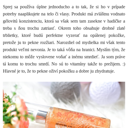
Sprej sa používa úplne jednoducho a to tak, že si ho v prípade
potreby naaplikujete na telo či vlasy. Produkt má zvláštnu vodnato
gélovitú konzistenciu, ktorá sa však sem tam zasekne v hadičke a
treba s ňou trochu zatriasť. Okrem toho obsahuje drobné zlaté
trblietky, ktoré budú perfektne vyzerať na opálenej pokožke,
pretože ju to pekne rozžiari. Narozdiel od mydielka mi však tento
produkt veľmi nevonia. Je to taká vôňa na hranici. Myslím tým, že
niekomu to môže vyslovene voňať a inému smrdieť. Ja som práve
tá komu to trochu smrdí. No sú to vitamíny takže to prežijem. :)
Hlavné je to, že to pekne oživí pokožku a dobre ju zhydratuje.