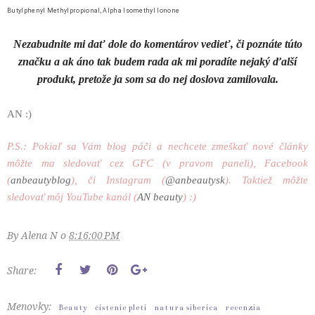
Butylphenyl Methylpropional, Alpha Isomethyl Ionone
Nezabudnite mi dať dole do komentárov vedieť, či poznáte túto
značku a ak áno tak budem rada ak mi poradíte nejaký ďalší
produkt, pretože ja som sa do nej doslova zamilovala.
AN :)
P.S.: Pokiaľ sa Vám blog páči a nechcete zmeškať nové články
môžte ma sledovať cez GFC (v pravom paneli), Facebook
(
anbeautyblog
), či Instagram (
@anbeautysk
). Taktiež môžte
sledovať môj YouTube kanál (
AN beauty
) :)
By
Alena N
o
8:16:00 PM
Share:
Menovky:
Beauty
čistenie pleti
natura siberica
recenzia