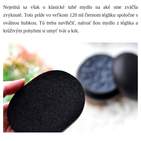
Nejedná sa však o klasické tuhé mydlo na aké sme zväčša
zvyknuté. Toto príde vo veľkom 120 ml čiernom tégliku spoločne s
oválnou hubkou. Tú treba navlhčiť, nabrať ňou mydlo z téglika a
krúživým pohybmi si umyť tvár a krk.