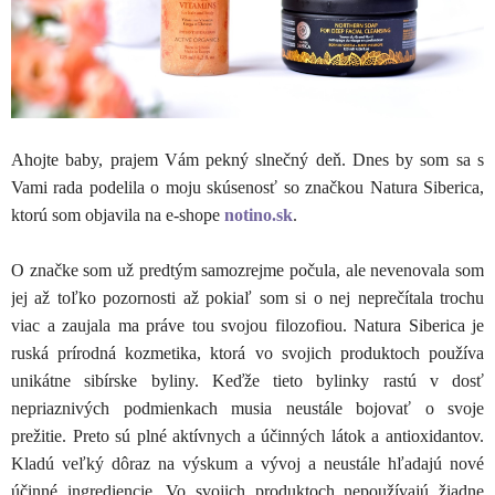
Ahojte baby, prajem Vám pekný slnečný deň. Dnes by som sa s
Vami rada podelila o moju skúsenosť so značkou Natura Siberica,
ktorú som objavila na e-shope
notino.sk
.
O značke som už predtým samozrejme počula, ale nevenovala som
jej až toľko pozornosti až pokiaľ som si o nej neprečítala trochu
viac a zaujala ma práve tou svojou filozofiou. Natura Siberica je
ruská prírodná kozmetika, ktorá vo svojich produktoch používa
unikátne sibírske byliny. Keďže tieto bylinky rastú v dosť
nepriaznivých podmienkach musia neustále bojovať o svoje
prežitie. Preto sú plné aktívnych a účinných látok a antioxidantov.
Kladú veľký dôraz na výskum a vývoj a neustále hľadajú nové
účinné ingrediencie. Vo svojich produktoch nepoužívajú žiadne