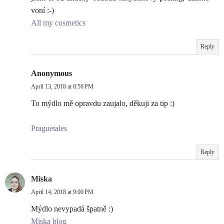
voní :-)
All my cosmetics
Reply
Anonymous
April 13, 2018 at 8:56 PM
To mýdlo mě opravdu zaujalo, děkuji za tip :)
Praguetales
Reply
Miska
April 14, 2018 at 9:00 PM
Mýdlo nevypadá špatně :)
Miska blog