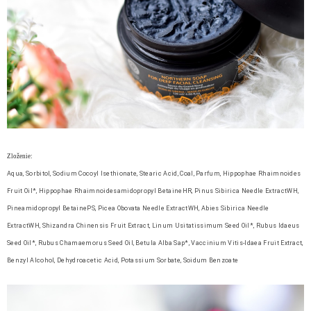
Zloženie:
Aqua, Sorbitol, Sodium Cocoyl Isethionate, Stearic Acid, Coal, Parfum, Hippophae Rhaimnoides
Fruit Oil*, Hippophae Rhaimnoidesamidopropyl BetaineHR, Pinus Sibirica Needle ExtractWH,
Pineamidopropyl BetainePS, Picea Obovata Needle ExtractWH, Abies Sibirica Needle
ExtractWH, Shizandra Chinensis Fruit Extract, Linum Usitatissimum Seed Oil*, Rubus Idaeus
Seed Oil*, Rubus Chamaemorus Seed Oil, Betula Alba Sap*, Vaccinium Vitis-Idaea Fruit Extract,
Benzyl Alcohol, Dehydroacetic Acid, Potassium Sorbate, Soidum Benzoate