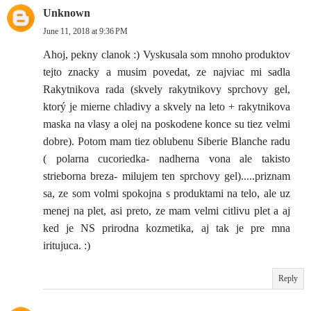
Unknown
June 11, 2018 at 9:36 PM
Ahoj, pekny clanok :) Vyskusala som mnoho produktov
tejto znacky a musim povedat, ze najviac mi sadla
Rakytnikova rada (skvely rakytnikovy sprchovy gel,
ktorý je mierne chladivy a skvely na leto + rakytnikova
maska na vlasy a olej na poskodene konce su tiez velmi
dobre). Potom mam tiez oblubenu Siberie Blanche radu
( polarna cucoriedka- nadherna vona ale takisto
strieborna breza- milujem ten sprchovy gel).....priznam
sa, ze som volmi spokojna s produktami na telo, ale uz
menej na plet, asi preto, ze mam velmi citlivu plet a aj
ked je NS prirodna kozmetika, aj tak je pre mna
iritujuca. :)
Reply