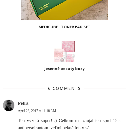
MEDICUBE - TONER PAD SET
Jesenné beauty boxy
6 COMMENTS
Petra
April 28, 2017 at 11:18 AM
Ten vyzerá super! :) Celkom ma zaujal ten sprcháč s
antiperspirantom, veľmi pekné fotky :-)