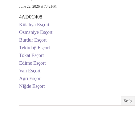
June 22, 2026 at 7:42 PM
4AD0C408
Kütahya Esçort
Osmaniye Esçort
Burdur Esçort
Tekirdağ Esçort
Tokat Esçort
Edirne Esçort
Van Esçort
Ağrı Esçort
Niğde Esçort
Reply