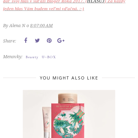
dať svoj hlas v súťaži Bloger Roka 2017. (
HLASUJ
) Za každý
jeden hlas Vám budem veľmi vďačná. :-)
By
Alena N
o
8:07:00 AM
Share:
Menovky:
Beauty
U-BOX
YOU MIGHT ALSO LIKE