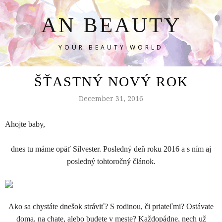
AN BEAUTY
YOUR BEAUTY WORLD
ŠŤASTNÝ NOVÝ ROK
December 31, 2016
Ahojte baby,
dnes tu máme opäť Silvester. Posledný deň roku 2016 a s ním aj
posledný tohtoročný článok.
Ako sa chystáte dnešok stráviť? S rodinou, či priateľmi? Ostávate
doma, na chate, alebo budete v meste? Každopádne, nech už