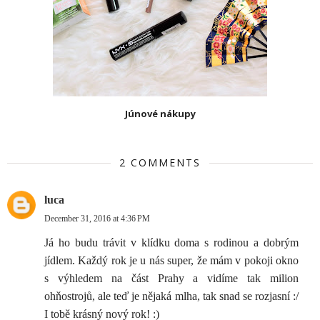
Júnové nákupy
2 COMMENTS
luca
December 31, 2016 at 4:36 PM
Já ho budu trávit v klídku doma s rodinou a dobrým
jídlem. Každý rok je u nás super, že mám v pokoji okno
s výhledem na část Prahy a vidíme tak milion
ohňostrojů, ale teď je nějaká mlha, tak snad se rozjasní :/
I tobě krásný nový rok! :)