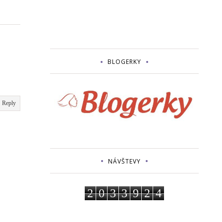
BLOGERKY
Reply
NÁVŠTEVY
2
0
3
3
9
2
4