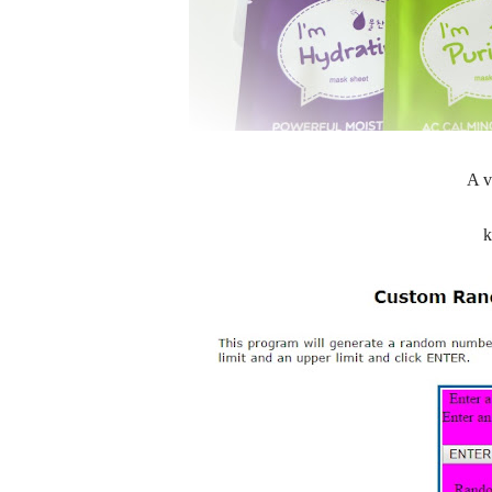
A v
k