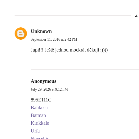
2
Unknown
September 11, 2016 at 2:42 PM
Jupí!!! Ještě jednou mockrát děkuji :))))
Anonymous
July 29, 2026 at 9:12 PM
895E111C
Balıkesir
Batman
Kırıkkale
Urfa
Nevşehir