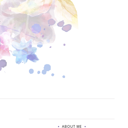
Y
ABOUT ME