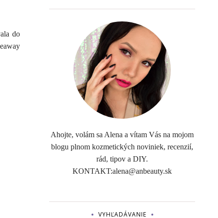
ala do
veaway
Ahojte, volám sa Alena a vítam Vás na mojom
blogu plnom kozmetických noviniek, recenzií,
rád, tipov a DIY.
KONTAKT:alena@anbeauty.sk
VYHĽADÁVANIE