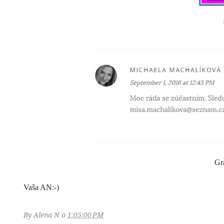
Gr
Vaša AN:-)
By
Alena N
o
1:05:00 PM