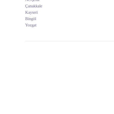
Çanakkale
Kayseri
Bingöl
Yozgat